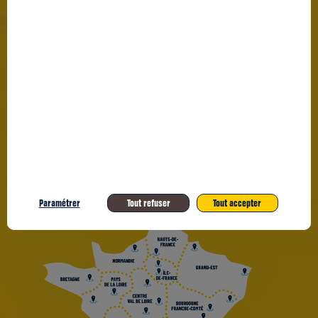
échanges et les rencontres entre porteurs de
projets, entrepreneurs locaux et acteurs du
monde entrepreneurial.
Tournée Entrepreneuriat
Cette année la
Quartiers 2030
se réinvente et parcourt toute
la France en s’associant à des événements au
plus près de chez toi !
Si tu as des idées de projets ou si tu rêves de
Tournée
lancer ta propre entreprise, la
Entrepreneuriat Quartiers 2030
est faite pour
toi !
Paramétrer
Tout refuser
Tout accepter