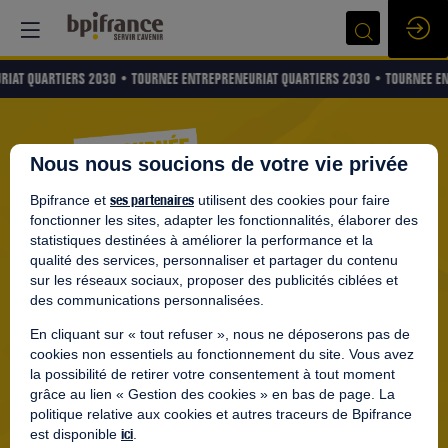
RIAT QUARTIERS 2030 •
TOURNEE ENTREPRENEURIAT QUARTIERS 2030 •
TOURNEE EN
Nous nous soucions de votre vie privée
ses partenaires
Bpifrance et
utilisent des cookies pour faire
fonctionner les sites, adapter les fonctionnalités, élaborer des
statistiques destinées à améliorer la performance et la
qualité des services, personnaliser et partager du contenu
sur les réseaux sociaux, proposer des publicités ciblées et
des communications personnalisées.
DANS TA VILLE
En cliquant sur « tout refuser », nous ne déposerons pas de
cookies non essentiels au fonctionnement du site. Vous avez
la possibilité de retirer votre consentement à tout moment
La
Tournée Entrepreneuriat Quartiers 2030,
grâce au lien « Gestion des cookies » en bas de page. La
politique relative aux cookies et autres traceurs de Bpifrance
A pour but de sensibiliser les habitants des
ici
est disponible
.
quartiers à l’entrepreneuriat, en favorisant les