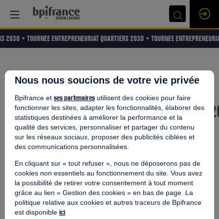
RS 2030 •
TOURNEE ENTREPRENEURIAT QUARTIERS 2030 •
TOURNEE ENTREPRENEURIA
Ils en parlent sur les réseaux
Nous nous soucions de votre vie privée
sociaux
ses partenaires
Bpifrance et
utilisent des cookies pour faire
#EntrepreneuriatQuartiers
fonctionner les sites, adapter les fonctionnalités, élaborer des
statistiques destinées à améliorer la performance et la
#TousEntrepreneurs
qualité des services, personnaliser et partager du contenu
sur les réseaux sociaux, proposer des publicités ciblées et
des communications personnalisées.
En cliquant sur « tout refuser », nous ne déposerons pas de
cookies non essentiels au fonctionnement du site. Vous avez
la possibilité de retirer votre consentement à tout moment
grâce au lien « Gestion des cookies » en bas de page. La
politique relative aux cookies et autres traceurs de Bpifrance
ici
est disponible
.