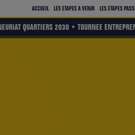
ACCUEIL
LES ETAPES A VENIR
LES ETAPES PASS
EURIAT QUARTIERS 2030 •
TOURNEE ENTREPRENE