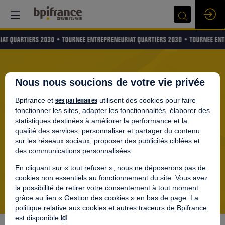
IAT QUARTIERS 2030 •
TOURNEE ENTREPRENEURIAT QUARTIERS 2030 •
TOURNEE ENT
Les Journées de l’Initiative
Nous nous soucions de votre vie privée
BORDEAUX
ses partenaires
Bpifrance et
utilisent des cookies pour faire
fonctionner les sites, adapter les fonctionnalités, élaborer des
LE 20 NOVEMBRE
statistiques destinées à améliorer la performance et la
qualité des services, personnaliser et partager du contenu
sur les réseaux sociaux, proposer des publicités ciblées et
Je m'inscris
des communications personnalisées.
En cliquant sur « tout refuser », nous ne déposerons pas de
cookies non essentiels au fonctionnement du site. Vous avez
la possibilité de retirer votre consentement à tout moment
grâce au lien « Gestion des cookies » en bas de page. La
politique relative aux cookies et autres traceurs de Bpifrance
NOS PARTENAIRES
ici
est disponible
.