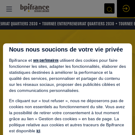
URIAT QUARTIERS 2030 •
TOURNEE ENTREPRENEURIAT QUARTIERS 2030 •
TOURNEE 
Nous nous soucions de votre vie privée
GO ENTREPRENEURS LYON
ses partenaires
Bpifrance et
LYON
utilisent des cookies pour faire
fonctionner les sites, adapter les fonctionnalités, élaborer des
statistiques destinées à améliorer la performance et la
LE 26 SEPTEMBRE 2024
qualité des services, personnaliser et partager du contenu
sur les réseaux sociaux, proposer des publicités ciblées et
des communications personnalisées.
Je m'inscris
En cliquant sur « tout refuser », nous ne déposerons pas de
cookies non essentiels au fonctionnement du site. Vous avez
la possibilité de retirer votre consentement à tout moment
grâce au lien « Gestion des cookies » en bas de page. La
politique relative aux cookies et autres traceurs de Bpifrance
ici
est disponible
.