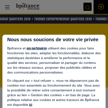
EURIAT QUARTIERS 2030 •
TOURNEE ENTREPRENEURIAT QUARTIERS 2030 •
TOURNEE 
Bienvenue dans l'espace
Nous nous soucions de votre vie privée
digital de networking
ses partenaires
Bpifrance et
utilisent des cookies pour faire
fonctionner les sites, adapter les fonctionnalités, élaborer des
statistiques destinées à améliorer la performance et la
Ici, vous pouvez rencontrer d'autres participants en petits
qualité des services, personnaliser et partager du contenu
groupes dans des salles digitales - via messages, échanges
sur les réseaux sociaux, proposer des publicités ciblées et
audio ou vidéo.
des communications personnalisées.
En cliquant sur « tout refuser », nous ne déposerons pas de
cookies non essentiels au fonctionnement du site. Vous avez
la possibilité de retirer votre consentement à tout moment
Nos salles de
grâce au lien « Gestion des cookies » en bas de page. La
politique relative aux cookies et autres traceurs de Bpifrance
ici
est disponible
.