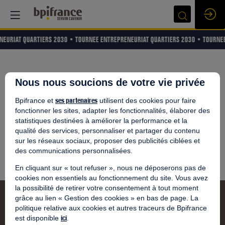
NEURIAT QUARTIERS 2030 •
TOURNEE ENTREPRENEURIAT QUARTIERS 2030 •
TOURNEE
Tous les
Nous nous soucions de votre vie privée
ses partenaires
Bpifrance et
Messages
utilisent des cookies pour faire
fonctionner les sites, adapter les fonctionnalités, élaborer des
statistiques destinées à améliorer la performance et la
Poster un message
qualité des services, personnaliser et partager du contenu
Aucune question n'a encore été posée.
sur les réseaux sociaux, proposer des publicités ciblées et
Soyez le premier à poser une question !
des communications personnalisées.
En cliquant sur « tout refuser », nous ne déposerons pas de
cookies non essentiels au fonctionnement du site. Vous avez
la possibilité de retirer votre consentement à tout moment
grâce au lien « Gestion des cookies » en bas de page. La
politique relative aux cookies et autres traceurs de Bpifrance
ici
est disponible
.