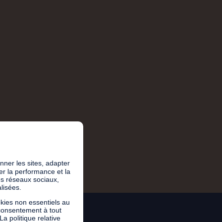
onner les sites, adapter
rer la performance et la
es réseaux sociaux,
lisées.
kies non essentiels au
 consentement à tout
 politique relative